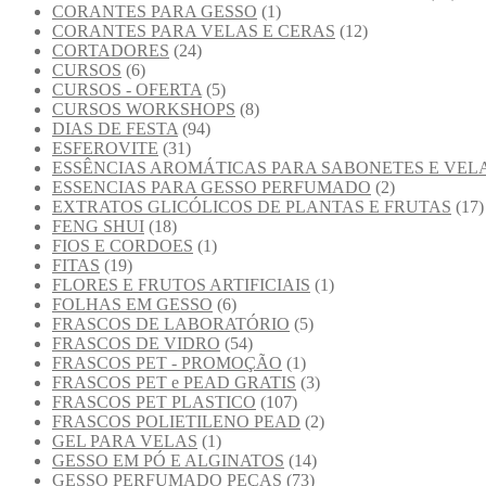
CORANTES PARA GESSO
(1)
CORANTES PARA VELAS E CERAS
(12)
CORTADORES
(24)
CURSOS
(6)
CURSOS - OFERTA
(5)
CURSOS WORKSHOPS
(8)
DIAS DE FESTA
(94)
ESFEROVITE
(31)
ESSÊNCIAS AROMÁTICAS PARA SABONETES E VEL
ESSENCIAS PARA GESSO PERFUMADO
(2)
EXTRATOS GLICÓLICOS DE PLANTAS E FRUTAS
(17)
FENG SHUI
(18)
FIOS E CORDOES
(1)
FITAS
(19)
FLORES E FRUTOS ARTIFICIAIS
(1)
FOLHAS EM GESSO
(6)
FRASCOS DE LABORATÓRIO
(5)
FRASCOS DE VIDRO
(54)
FRASCOS PET - PROMOÇÃO
(1)
FRASCOS PET e PEAD GRATIS
(3)
FRASCOS PET PLASTICO
(107)
FRASCOS POLIETILENO PEAD
(2)
GEL PARA VELAS
(1)
GESSO EM PÓ E ALGINATOS
(14)
GESSO PERFUMADO PEÇAS
(73)