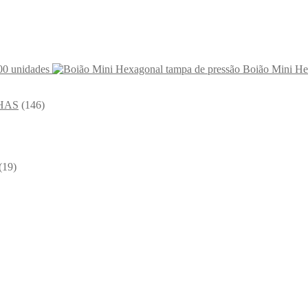
00 unidades
Boião Mini He
HAS
(146)
(19)