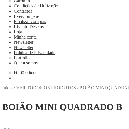
Carrinho
Condições de Utilização
Contactos
EverCompare
Finalizar compras
Lista de Desejos
Loja
Minha conta
Newsletter
Newsletter
Política de Privacidade
Portfólio
Quem somos
€
0.00
0 itens
Início
/
VER TODOS OS PRODUTOS
/
BOIÃO MINI QUADRA
BOIÃO MINI QUADRADO B