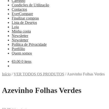
Carrinho
Condições de Utilização
Contactos
EverCompare
Finalizar compras
Lista de Desejos
Loja
Minha conta
Newsletter
Newsletter
Política de Privacidade
Portfólio
Quem somos
€
0.00
0 itens
Início
/
VER TODOS OS PRODUTOS
/
Azevinho Folhas Verdes
Azevinho Folhas Verdes