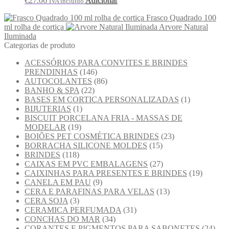
€
27.06
Adicionar
IVA incluido
Frasco Quadrado 100
ml rolha de cortiça
Arvore Natural
Iluminada
Categorias de produto
ACESSÓRIOS PARA CONVITES E BRINDES
PRENDINHAS
(146)
AUTOCOLANTES
(86)
BANHO & SPA
(22)
BASES EM CORTIÇA PERSONALIZADAS
(1)
BIJUTERIAS
(1)
BISCUIT PORCELANA FRIA - MASSAS DE
MODELAR
(19)
BOIÕES PET COSMÉTICA BRINDES
(23)
BORRACHA SILICONE MOLDES
(15)
BRINDES
(118)
CAIXAS EM PVC EMBALAGENS
(27)
CAIXINHAS PARA PRESENTES E BRINDES
(19)
CANELA EM PAU
(9)
CERA E PARAFINAS PARA VELAS
(13)
CERA SOJA
(3)
CERAMICA PERFUMADA
(31)
CONCHAS DO MAR
(34)
CORANTES E PIGMENTOS PARA SABONETES
(24)