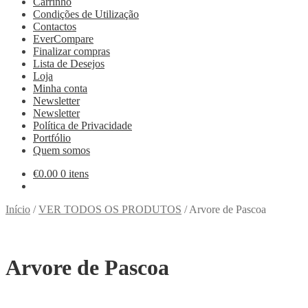
Carrinho
Condições de Utilização
Contactos
EverCompare
Finalizar compras
Lista de Desejos
Loja
Minha conta
Newsletter
Newsletter
Política de Privacidade
Portfólio
Quem somos
€
0.00
0 itens
Início
/
VER TODOS OS PRODUTOS
/
Arvore de Pascoa
Arvore de Pascoa