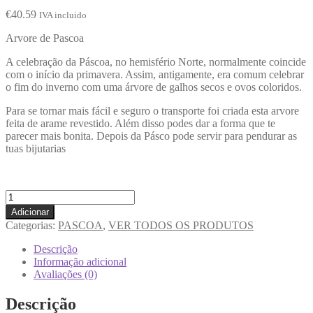
€
40.59
IVA incluido
Arvore de Pascoa
A celebração da Páscoa, no hemisfério Norte, normalmente coincide
com o início da primavera. Assim, antigamente, era comum celebrar
o fim do inverno com uma árvore de galhos secos e ovos coloridos.
Para se tornar mais fácil e seguro o transporte foi criada esta arvore
feita de arame revestido. Além disso podes dar a forma que te
parecer mais bonita. Depois da Pásco pode servir para pendurar as
tuas bijutarias
Adicionar
Categorias:
PASCOA
,
VER TODOS OS PRODUTOS
Descrição
Informação adicional
Avaliações (0)
Descrição