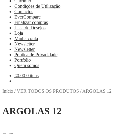
Carrinho
Condições de Utilização
Contactos
EverCompare
Finalizar compras
Lista de Desejos
Loja
Minha conta
Newsletter
Newsletter
Política de Privacidade
Portfólio
Quem somos
€
0.00
0 itens
Início
/
VER TODOS OS PRODUTOS
/
ARGOLAS 12
ARGOLAS 12