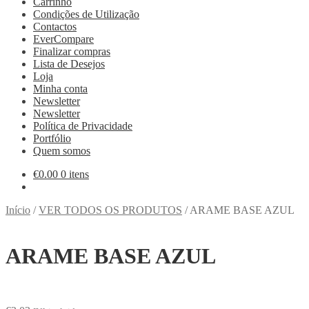
Carrinho
Condições de Utilização
Contactos
EverCompare
Finalizar compras
Lista de Desejos
Loja
Minha conta
Newsletter
Newsletter
Política de Privacidade
Portfólio
Quem somos
€
0.00
0 itens
Início
/
VER TODOS OS PRODUTOS
/
ARAME BASE AZUL
ARAME BASE AZUL