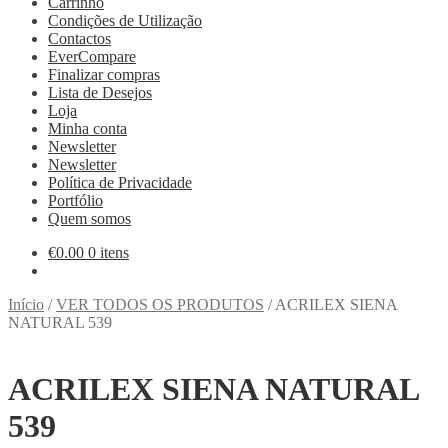
Carrinho
Condições de Utilização
Contactos
EverCompare
Finalizar compras
Lista de Desejos
Loja
Minha conta
Newsletter
Newsletter
Política de Privacidade
Portfólio
Quem somos
€
0.00
0 itens
Início
/
VER TODOS OS PRODUTOS
/
ACRILEX SIENA
NATURAL 539
ACRILEX SIENA NATURAL
539