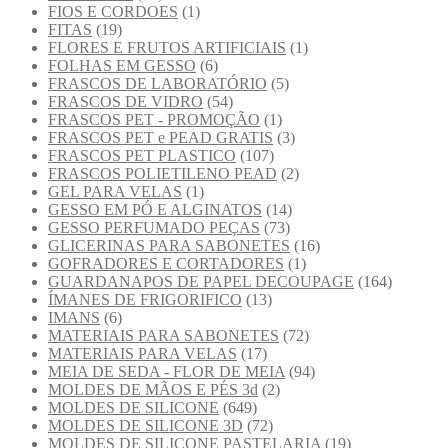
FIOS E CORDOES
(1)
FITAS
(19)
FLORES E FRUTOS ARTIFICIAIS
(1)
FOLHAS EM GESSO
(6)
FRASCOS DE LABORATÓRIO
(5)
FRASCOS DE VIDRO
(54)
FRASCOS PET - PROMOÇÃO
(1)
FRASCOS PET e PEAD GRATIS
(3)
FRASCOS PET PLASTICO
(107)
FRASCOS POLIETILENO PEAD
(2)
GEL PARA VELAS
(1)
GESSO EM PÓ E ALGINATOS
(14)
GESSO PERFUMADO PEÇAS
(73)
GLICERINAS PARA SABONETES
(16)
GOFRADORES E CORTADORES
(1)
GUARDANAPOS DE PAPEL DECOUPAGE
(164)
ÍMANES DE FRIGORIFICO
(13)
IMANS
(6)
MATERIAIS PARA SABONETES
(72)
MATERIAIS PARA VELAS
(17)
MEIA DE SEDA - FLOR DE MEIA
(94)
MOLDES DE MÃOS E PÉS 3d
(2)
MOLDES DE SILICONE
(649)
MOLDES DE SILICONE 3D
(72)
MOLDES DE SILICONE PASTELARIA
(19)