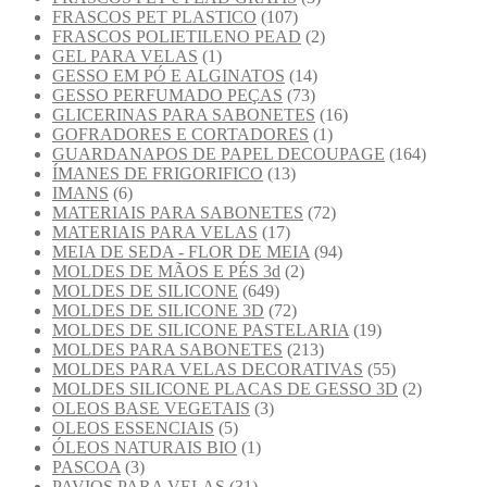
FRASCOS PET PLASTICO
(107)
FRASCOS POLIETILENO PEAD
(2)
GEL PARA VELAS
(1)
GESSO EM PÓ E ALGINATOS
(14)
GESSO PERFUMADO PEÇAS
(73)
GLICERINAS PARA SABONETES
(16)
GOFRADORES E CORTADORES
(1)
GUARDANAPOS DE PAPEL DECOUPAGE
(164)
ÍMANES DE FRIGORIFICO
(13)
IMANS
(6)
MATERIAIS PARA SABONETES
(72)
MATERIAIS PARA VELAS
(17)
MEIA DE SEDA - FLOR DE MEIA
(94)
MOLDES DE MÃOS E PÉS 3d
(2)
MOLDES DE SILICONE
(649)
MOLDES DE SILICONE 3D
(72)
MOLDES DE SILICONE PASTELARIA
(19)
MOLDES PARA SABONETES
(213)
MOLDES PARA VELAS DECORATIVAS
(55)
MOLDES SILICONE PLACAS DE GESSO 3D
(2)
OLEOS BASE VEGETAIS
(3)
OLEOS ESSENCIAIS
(5)
ÓLEOS NATURAIS BIO
(1)
PASCOA
(3)
PAVIOS PARA VELAS
(31)