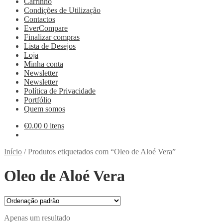
Carrinho
Condições de Utilização
Contactos
EverCompare
Finalizar compras
Lista de Desejos
Loja
Minha conta
Newsletter
Newsletter
Política de Privacidade
Portfólio
Quem somos
€
0.00
0 itens
Início
/
Produtos etiquetados com “Oleo de Aloé Vera”
Oleo de Aloé Vera
Apenas um resultado