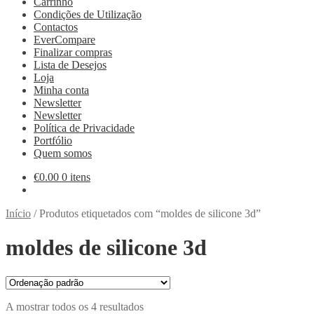
Carrinho
Condições de Utilização
Contactos
EverCompare
Finalizar compras
Lista de Desejos
Loja
Minha conta
Newsletter
Newsletter
Política de Privacidade
Portfólio
Quem somos
€
0.00
0 itens
Início
/
Produtos etiquetados com “moldes de silicone 3d”
moldes de silicone 3d
A mostrar todos os 4 resultados