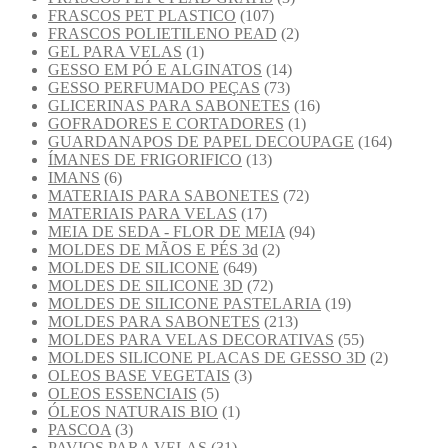
FRASCOS PET PLASTICO
(107)
FRASCOS POLIETILENO PEAD
(2)
GEL PARA VELAS
(1)
GESSO EM PÓ E ALGINATOS
(14)
GESSO PERFUMADO PEÇAS
(73)
GLICERINAS PARA SABONETES
(16)
GOFRADORES E CORTADORES
(1)
GUARDANAPOS DE PAPEL DECOUPAGE
(164)
ÍMANES DE FRIGORIFICO
(13)
IMANS
(6)
MATERIAIS PARA SABONETES
(72)
MATERIAIS PARA VELAS
(17)
MEIA DE SEDA - FLOR DE MEIA
(94)
MOLDES DE MÃOS E PÉS 3d
(2)
MOLDES DE SILICONE
(649)
MOLDES DE SILICONE 3D
(72)
MOLDES DE SILICONE PASTELARIA
(19)
MOLDES PARA SABONETES
(213)
MOLDES PARA VELAS DECORATIVAS
(55)
MOLDES SILICONE PLACAS DE GESSO 3D
(2)
OLEOS BASE VEGETAIS
(3)
OLEOS ESSENCIAIS
(5)
ÓLEOS NATURAIS BIO
(1)
PASCOA
(3)
PAVIOS PARA VELAS
(31)