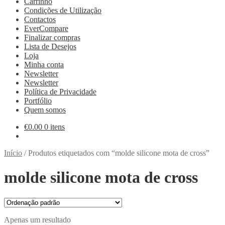
Carrinho
Condições de Utilização
Contactos
EverCompare
Finalizar compras
Lista de Desejos
Loja
Minha conta
Newsletter
Newsletter
Política de Privacidade
Portfólio
Quem somos
€
0.00
0 itens
Início
/
Produtos etiquetados com “molde silicone mota de cross”
molde silicone mota de cross
Apenas um resultado