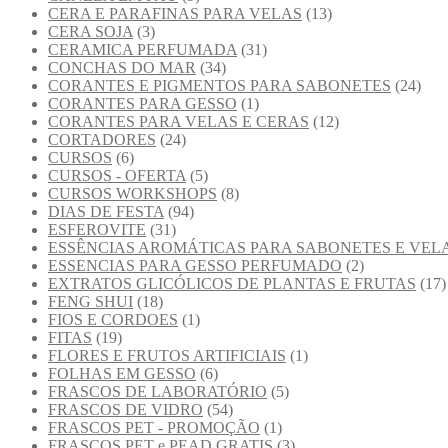
CERA E PARAFINAS PARA VELAS
(13)
CERA SOJA
(3)
CERAMICA PERFUMADA
(31)
CONCHAS DO MAR
(34)
CORANTES E PIGMENTOS PARA SABONETES
(24)
CORANTES PARA GESSO
(1)
CORANTES PARA VELAS E CERAS
(12)
CORTADORES
(24)
CURSOS
(6)
CURSOS - OFERTA
(5)
CURSOS WORKSHOPS
(8)
DIAS DE FESTA
(94)
ESFEROVITE
(31)
ESSÊNCIAS AROMÁTICAS PARA SABONETES E VEL
ESSENCIAS PARA GESSO PERFUMADO
(2)
EXTRATOS GLICÓLICOS DE PLANTAS E FRUTAS
(17)
FENG SHUI
(18)
FIOS E CORDOES
(1)
FITAS
(19)
FLORES E FRUTOS ARTIFICIAIS
(1)
FOLHAS EM GESSO
(6)
FRASCOS DE LABORATÓRIO
(5)
FRASCOS DE VIDRO
(54)
FRASCOS PET - PROMOÇÃO
(1)
FRASCOS PET e PEAD GRATIS
(3)