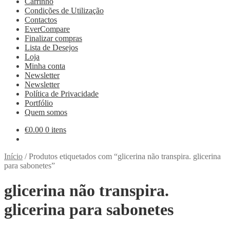
Carrinho
Condições de Utilização
Contactos
EverCompare
Finalizar compras
Lista de Desejos
Loja
Minha conta
Newsletter
Newsletter
Política de Privacidade
Portfólio
Quem somos
€
0.00
0 itens
Início
/
Produtos etiquetados com “glicerina não transpira. glicerina
para sabonetes”
glicerina não transpira.
glicerina para sabonetes