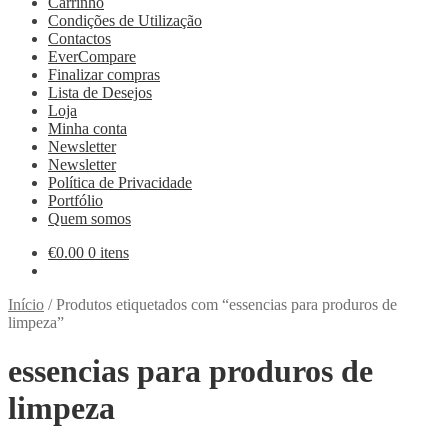
Carrinho
Condições de Utilização
Contactos
EverCompare
Finalizar compras
Lista de Desejos
Loja
Minha conta
Newsletter
Newsletter
Política de Privacidade
Portfólio
Quem somos
€
0.00
0 itens
Início
/
Produtos etiquetados com “essencias para produros de
limpeza”
essencias para produros de
limpeza