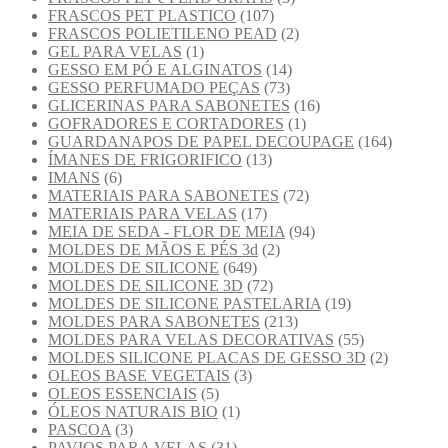
FRASCOS PET PLASTICO
(107)
FRASCOS POLIETILENO PEAD
(2)
GEL PARA VELAS
(1)
GESSO EM PÓ E ALGINATOS
(14)
GESSO PERFUMADO PEÇAS
(73)
GLICERINAS PARA SABONETES
(16)
GOFRADORES E CORTADORES
(1)
GUARDANAPOS DE PAPEL DECOUPAGE
(164)
ÍMANES DE FRIGORIFICO
(13)
IMANS
(6)
MATERIAIS PARA SABONETES
(72)
MATERIAIS PARA VELAS
(17)
MEIA DE SEDA - FLOR DE MEIA
(94)
MOLDES DE MÃOS E PÉS 3d
(2)
MOLDES DE SILICONE
(649)
MOLDES DE SILICONE 3D
(72)
MOLDES DE SILICONE PASTELARIA
(19)
MOLDES PARA SABONETES
(213)
MOLDES PARA VELAS DECORATIVAS
(55)
MOLDES SILICONE PLACAS DE GESSO 3D
(2)
OLEOS BASE VEGETAIS
(3)
OLEOS ESSENCIAIS
(5)
ÓLEOS NATURAIS BIO
(1)
PASCOA
(3)
PAVIOS PARA VELAS
(31)