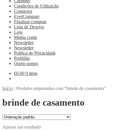
Carrinho
Condições de Utilização
Contactos
EverCompare
Finalizar compras
Lista de Desejos
Loja
Minha conta
Newsletter
Newsletter
Política de Privacidade
Portfólio
Quem somos
€
0.00
0 itens
Início
/
Produtos etiquetados com “brinde de casamento”
brinde de casamento
Apenas um resultado