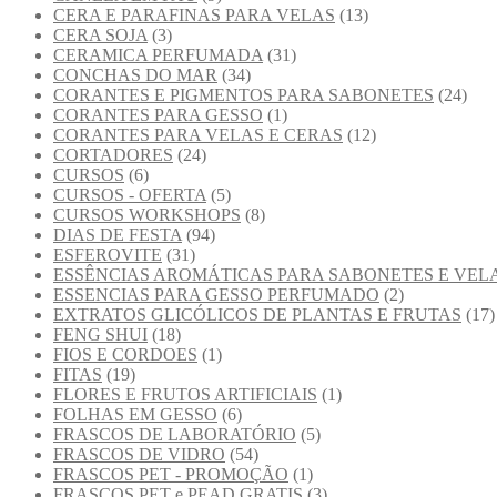
CERA E PARAFINAS PARA VELAS
(13)
CERA SOJA
(3)
CERAMICA PERFUMADA
(31)
CONCHAS DO MAR
(34)
CORANTES E PIGMENTOS PARA SABONETES
(24)
CORANTES PARA GESSO
(1)
CORANTES PARA VELAS E CERAS
(12)
CORTADORES
(24)
CURSOS
(6)
CURSOS - OFERTA
(5)
CURSOS WORKSHOPS
(8)
DIAS DE FESTA
(94)
ESFEROVITE
(31)
ESSÊNCIAS AROMÁTICAS PARA SABONETES E VEL
ESSENCIAS PARA GESSO PERFUMADO
(2)
EXTRATOS GLICÓLICOS DE PLANTAS E FRUTAS
(17)
FENG SHUI
(18)
FIOS E CORDOES
(1)
FITAS
(19)
FLORES E FRUTOS ARTIFICIAIS
(1)
FOLHAS EM GESSO
(6)
FRASCOS DE LABORATÓRIO
(5)
FRASCOS DE VIDRO
(54)
FRASCOS PET - PROMOÇÃO
(1)
FRASCOS PET e PEAD GRATIS
(3)