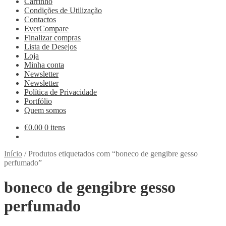
Carrinho
Condições de Utilização
Contactos
EverCompare
Finalizar compras
Lista de Desejos
Loja
Minha conta
Newsletter
Newsletter
Política de Privacidade
Portfólio
Quem somos
€
0.00
0 itens
Início
/
Produtos etiquetados com “boneco de gengibre gesso
perfumado”
boneco de gengibre gesso
perfumado