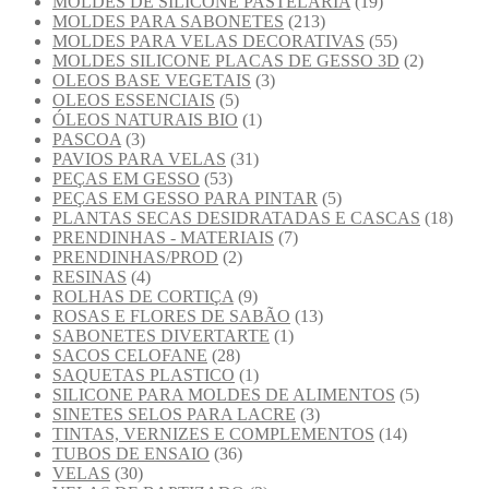
MOLDES DE SILICONE PASTELARIA
(19)
MOLDES PARA SABONETES
(213)
MOLDES PARA VELAS DECORATIVAS
(55)
MOLDES SILICONE PLACAS DE GESSO 3D
(2)
OLEOS BASE VEGETAIS
(3)
OLEOS ESSENCIAIS
(5)
ÓLEOS NATURAIS BIO
(1)
PASCOA
(3)
PAVIOS PARA VELAS
(31)
PEÇAS EM GESSO
(53)
PEÇAS EM GESSO PARA PINTAR
(5)
PLANTAS SECAS DESIDRATADAS E CASCAS
(18)
PRENDINHAS - MATERIAIS
(7)
PRENDINHAS/PROD
(2)
RESINAS
(4)
ROLHAS DE CORTIÇA
(9)
ROSAS E FLORES DE SABÃO
(13)
SABONETES DIVERTARTE
(1)
SACOS CELOFANE
(28)
SAQUETAS PLASTICO
(1)
SILICONE PARA MOLDES DE ALIMENTOS
(5)
SINETES SELOS PARA LACRE
(3)
TINTAS, VERNIZES E COMPLEMENTOS
(14)
TUBOS DE ENSAIO
(36)
VELAS
(30)